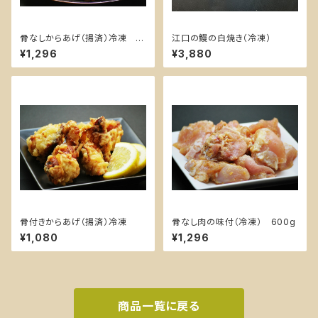
骨なしからあげ（揚済）冷凍 4
江口の鰻の白焼き（冷凍）
00g
¥1,296
¥3,880
骨付きからあげ（揚済）冷凍
骨なし肉の味付（冷凍） 600g
¥1,080
¥1,296
商品一覧に戻る