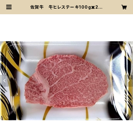
佐賀牛 牛ヒレステーキ100g✖️2枚
（冷凍） | ほそかわからあげてん