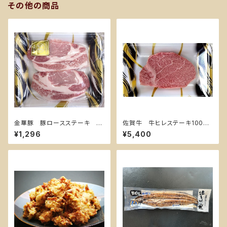
その他の商品
金華豚 豚ロースステーキ 15
佐賀牛 牛ヒレステーキ100g
0g✖️2枚
✖️2枚（冷凍）
¥1,296
¥5,400